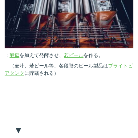
：
酵母
を加えて発酵させ、
若ビール
を作る。
（麦汁、若ビール等、各段階のビール製品は
ブライトビ
アタンク
に貯蔵される）
▼