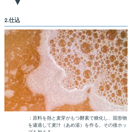
▼
2.仕込
：原料を熱と麦芽がもつ酵素で糖化し、固形物
を濾過して麦汁（あめ湯）を作る。その後ホッ
プを加える。