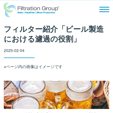
クロスフローフィルター
水処理
採用情報
エアーフィルター
一般産業
ISO
Making the World Safer,
Healthier and More Productive
フィルター紹介「ビール製造
ガス吸着
マイクロエレクトロニクス
NEWS
における濾過の役割」
脱臭装置
工作機械
2025-02-04
産業用油圧システム
風力発電
※ページ内の画像はイメージです
従来型発電
ヘルスケア
ライフサイエンスと製薬