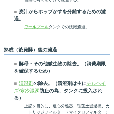
麦汁からホップかすを分離するための濾
過。
ワールプール
タンクでの沈殿濾過。
熟成（後発酵）後の濾過
酵母・その他微生物の除去。（消費期限
を確保するため）
清澄剤
チルヘイ
の除去。（清澄剤は主に
ズ/寒冷混濁
防止の為、タンクに投入され
る）
上記を目的に、遠心分離器、珪藻土濾過機、カ
ートリッジフィルター（マイクロフィルター）