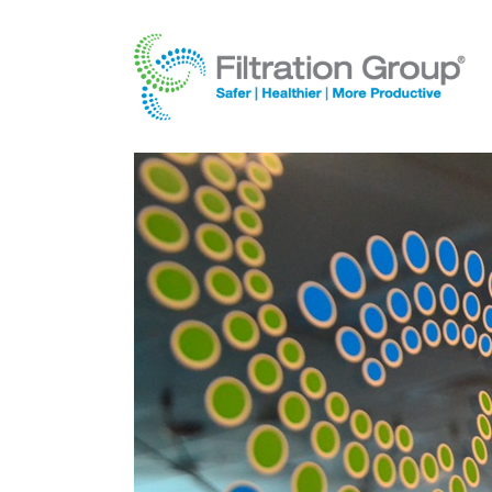
Making the World Safer, Healthier
and More Productive