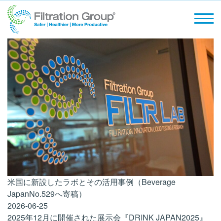
クロスフローフィルター
水処理
採用情報
エアーフィルター
一般産業
ISO
Making the World Safer,
Healthier and More Productive
ガス吸着
マイクロエレクトロニクス
NEWS
脱臭装置
工作機械
産業用油圧システム
風力発電
従来型発電
ヘルスケア
米国に新設したラボとその活用事例（Beverage
JapanNo.529へ寄稿）
2026-06-25
ライフサイエンスと製薬
2025年12月に開催された展示会『DRINK JAPAN2025』