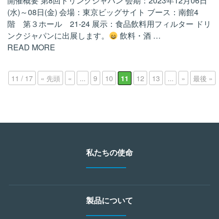
開催概要 第8回ドリンクジャパン 会期：2023年12月06日
(水)～08日(金) 会場：東京ビッグサイト ブース：南館4
階 第３ホール 21-24 展示：食品飲料用フィルター ドリ
ンクジャパンに出展します。
飲料・酒
…
READ MORE
11 / 17
« 先頭
«
...
9
10
12
13
...
»
最後 »
11
私たちの使命
製品について